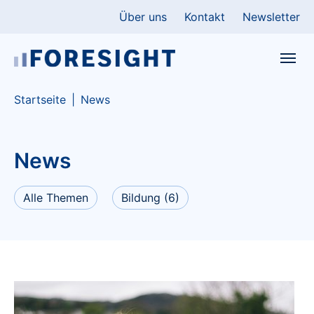
Skip to main content
Skip to page footer
Über uns
Kontakt
Newsletter
You are here:
Startseite
News
News
Alle Themen
Bildung
(6)