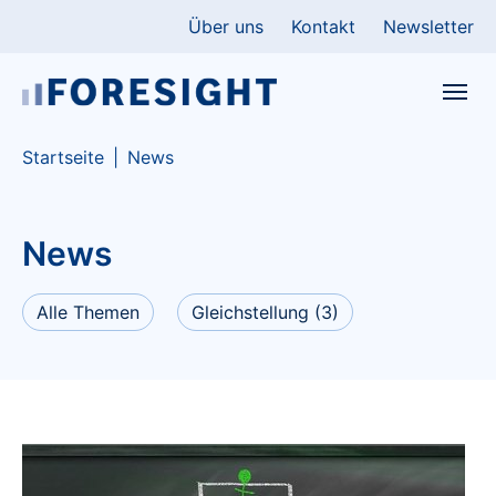
Skip to main content
Skip to page footer
Über uns
Kontakt
Newsletter
You are here:
Startseite
News
News
Alle Themen
Gleichstellung
(3)