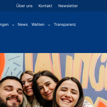
Über uns
Kontakt
Newsletter
(current)
ungen
News
Wahlen
Transparenz
Submenu for "Leistungen"
Submenu for "Wahlen"