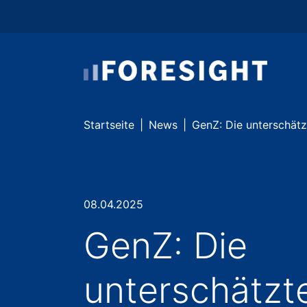
Skip to main content
Skip to page footer
You are here:
Startseite
News
GenZ: Die unterschätz
08.04.2025
GenZ: Die
unterschätzt