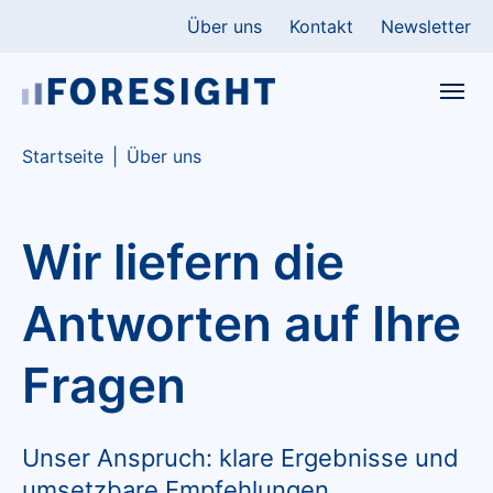
Skip to main content
Skip to page footer
Über uns
Kontakt
Newsletter
You are here:
Startseite
Über uns
Wir liefern die
Antworten auf Ihre
Fragen
Unser Anspruch: klare Ergebnisse und
umsetzbare Empfehlungen.