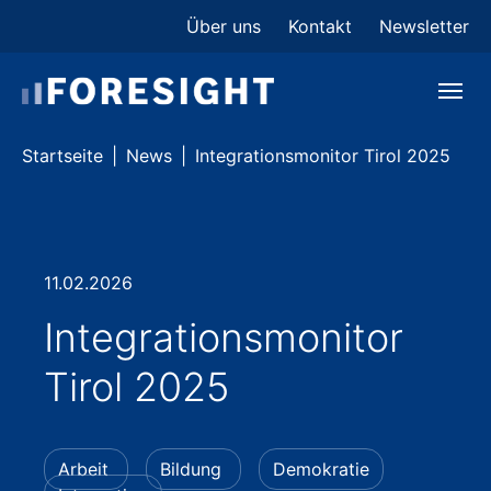
Skip to main content
Skip to page footer
Über uns
Kontakt
Newsletter
You are here:
Startseite
News
Integrationsmonitor Tirol 2025
11.02.2026
Integrationsmonitor
Tirol 2025
Arbeit
Bildung
Demokratie