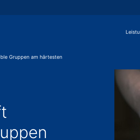
Leist
rable Gruppen am härtesten
t
ruppen