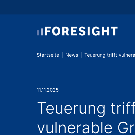
Skip to main content
Skip to page footer
You are here:
Startseite
News
Teuerung trifft vulne
11.11.2025
Teuerung triff
vulnerable G