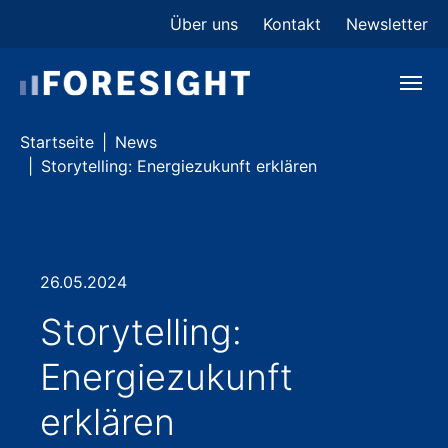
Skip to main content
Skip to page footer
Über uns
Kontakt
Newsletter
You are here:
Startseite
News
Storytelling: Energiezukunft erklären
26.05.2024
Storytelling:
Energiezukunft
erklären